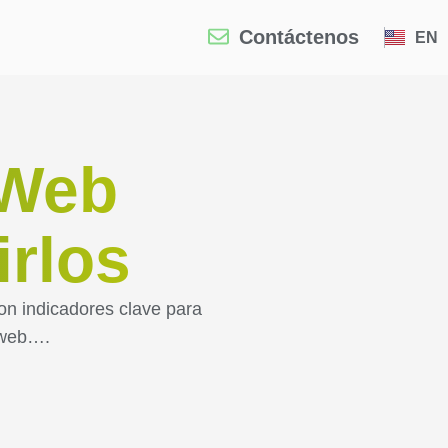
Contáctenos
EN
 Web
irlos
on indicadores clave para
o web….